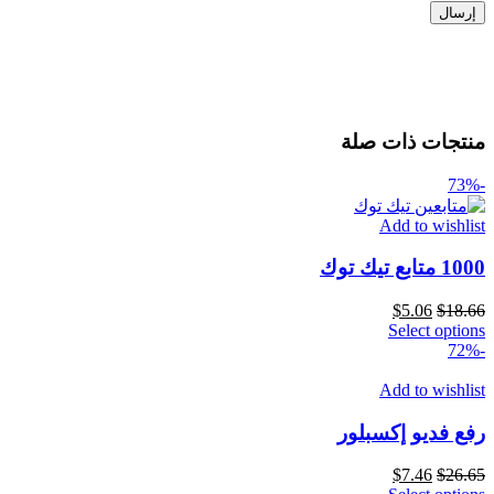
منتجات ذات صلة
-73%
Add to wishlist
1000 متابع تيك توك
$
5.06
$
18.66
Select options
-72%
Add to wishlist
رفع فديو إكسبلور
$
7.46
$
26.65