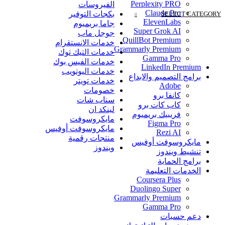
Perplexity PRO
الفيروسات
Claude Pro
بكجات التوفير
SELECT CATEGORY
ElevenLabs
جاما بريميوم
Super Grok AI
جوجل ماب
QuillBot Premium
خدمات الانستقرام
Grammarly Premium
خدمات التيك توك
Gamma Pro
خدمات الفيس بوك
LinkedIn Premium
خدمات اليوتويب
برامج التصميم والابداع
خدمات تويتر
Adobe
خصومات
كانفا برو
سناب شات
كاب كات برو
لينكد ان
فريبيك بريميوم
مايكروسوفت
Figma Pro
مايكروسوفت أوفيس
Rezi AI
منتجات رقمية
مايكروسوفت أوفيس
ويندوز
تنشيط ويندوز
برامج الحماية
الخدمات التعليمة
Coursera Plus
Duolingo Super
Grammarly Premium
Gamma Pro
دعم حسبات