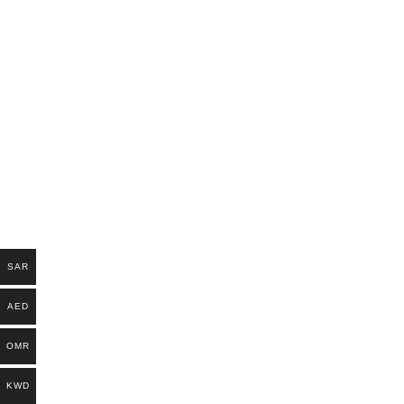
SAR
AED
OMR
KWD