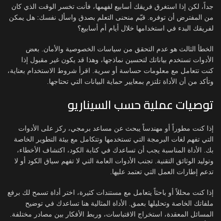
جداً، لكن إذا استغرق فريقك أسابيع لفهمها، فأنت تخسر الوقت الذي كان
من المفترض أن توفره. قيّم منحنى التعلم بصدق واسأل نفسك: هل يمكن
لفريقك البدء في استخدامها خلال أيام أم أسابيع؟
الخطأ الثالث هو عدم التحقق من سياسات الخصوصية والأمان. بعض
الأدوات تستخدم بياناتك لتحسين نماذجها، وهذا قد يكون غير مقبول إذا
كنت تتعامل مع معلومات حساسة أو سرية. اقرأ شروط الاستخدام بعناية،
وتأكد من أن الأداة تلتزم بمعايير حماية البيانات التي تحتاجها.
توصيات عملية حسب السيناريو
إذا كنت مطوراً أو مهندساً يبحث عن مساعد برمجي، ركز على الأدوات
التي تفهم لغات البرمجة التي تستخدمها وتتكامل مع بيئة التطوير الخاصة
بك. الأداة المناسبة يجب أن تساعدك في كتابة الكود، اكتشاف الأخطاء،
وتوليد الوثائق التقنية. تجنب الأدوات العامة التي لا تفهم سياق الكود أو لا
تدعم إطارات العمل التي تعتمد عليها.
إذا كنت محللاً أو باحثاً يتعامل مع مستندات كثيرة، اختر أداة تسمح لك برفع
ملفاتك الخاصة وتحليلها بعمق. الأداة المثالية هنا تساعدك في توضيح
المسائل المعقدة، استخراج الاقتباسات، وربط الأفكار بين مصادر مختلفة.