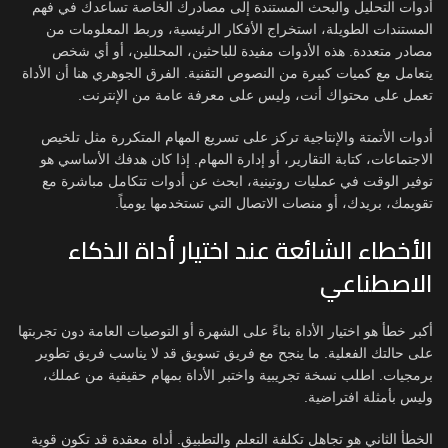
أدوات التحليل والبحث المستندة إلى مصادرك الخاصة تساعدك في فهم
المستندات الطويلة، استخراج الأفكار الرئيسية، وربط المعلومات من
مصادر متعددة. هذه الأدوات مفيدة للباحثين، المحللين، أو أي شخص
يتعامل مع كميات كبيرة من النصوص التقنية. الفرق الجوهري هنا أن الأداة
تعمل على محتواك أنت، وليس على معرفة عامة من الإنترنت.
أدوات الأتمتة والإنتاجية تركز على تسريع المهام المتكررة مثل تلخيص
الاجتماعات، كتابة التقارير، أو إدارة المهام. إذا كان هدفك الأساسي هو
توفير الوقت في عمليات روتينية، ابحث عن أدوات تتكامل مباشرة مع
تقويمك، بريدك، أو منصات الاتصال التي تستخدمها يومياً.
الأخطاء الشائعة عند اختيار أداة الذكاء
الاصطناعي
أكبر خطأ هو اختيار الأداة بناءً على الشهرة أو التوصيات العامة دون تجربتها
على حالتك الفعلية. ما ينجح مع فريق تسويق قد لا يناسب فريق تطوير
برمجيات. اطلب نسخة تجريبية واختبر الأداة بمهام حقيقية من عملك،
وليس بأمثلة افتراضية.
الخطأ الثاني هو تجاهل تكلفة التعلم والتطبيق. أداة معقدة قد تكون قوية