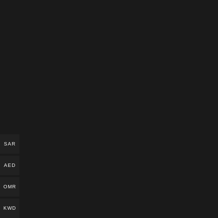
SAR
AED
OMR
KWD