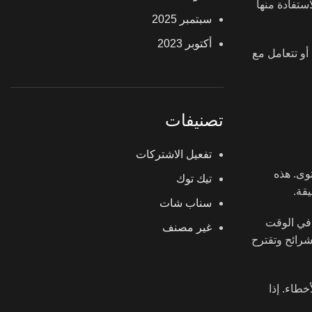
ستفادة منها
سبتمبر 2025
أكتوبر 2023
أو تتعامل مع
تصنيفات
تفعيل الاشتركات
وى. هذه
تيك توك
قة.
سناب شات
 في الوقت
غير مصنف
شرائح وتقترح
خطاء. إذا