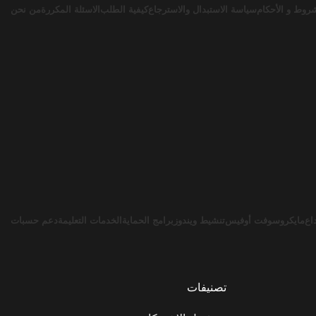
روط و الأحكام
سياسة الاستبدال والاسترجاع
كيفية الطلب
الاسئلة المكررة
من نحن
اع
مايكروسوفت أوفيس
تنشيط ويندوز
برامج الحماية
الخدمات التعليمة
دعم حسبات
تصنيفات