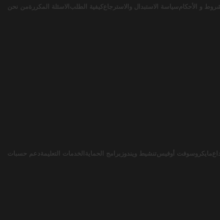
روط و الأحكام
سياسة الاستبدال والاسترجاع
كيفية الطلب
الاسئلة المكررة
من نحن
اع
مايكروسوفت أوفيس
تنشيط ويندوز
برامج الحماية
الخدمات التعليمة
دعم حسبات