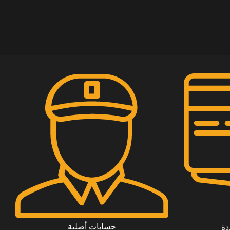
حسابات أصلية
دة