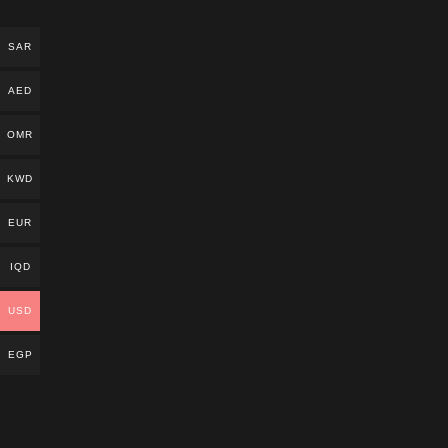
SAR
AED
OMR
KWD
EUR
IQD
USD
EGP