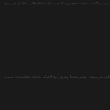
روط و الأحكام
سياسة الاستبدال والاسترجاع
كيفية الطلب
الاسئلة المكررة
من نحن
اع
مايكروسوفت أوفيس
تنشيط ويندوز
برامج الحماية
الخدمات التعليمة
دعم حسبات