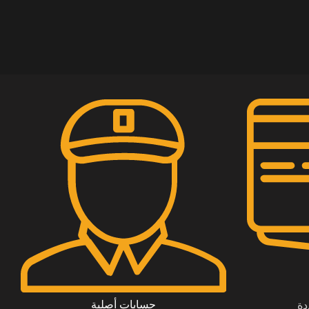
حسابات أصلية
دة