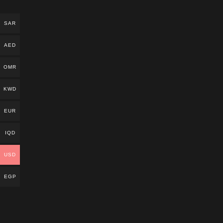
SAR
AED
OMR
KWD
EUR
IQD
USD
EGP