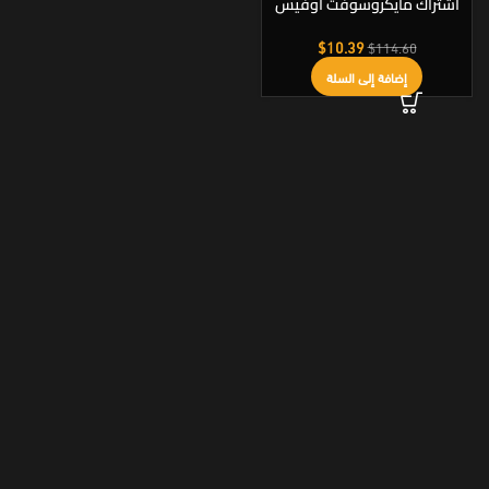
اشتراك مايكروسوفت أوفيس
365 | Microsoft Office 365
$
10.39
$
114.60
إضافة إلى السلة