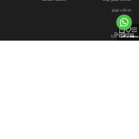
خدمات تويتر
0
روابط مختارة
Cart
Wishlist
Menu
كيفية الطلب؟
قارن المنتجات
وسائل الدفع
خطط نت
متجر
منتجات رقمية
خطط نت، اشتراكات رسمية ومنتجات رقمية بالجملة،
منتجات رقميه والذكاء الاصطناعي، خطط موقع بيع منتجات رقمية، وسائل
دفع آمنه.