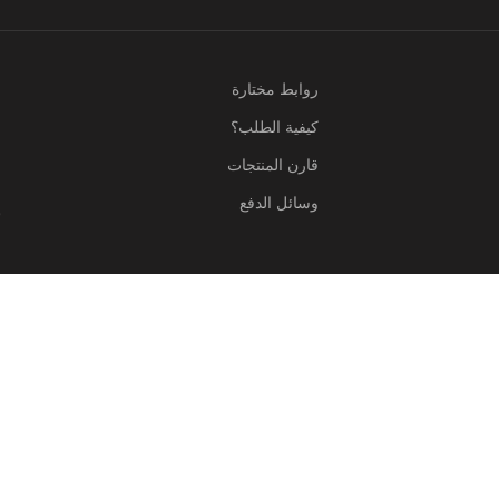
روابط مختارة
كيفية الطلب؟
م
قارن المنتجات
ا
وسائل الدفع
ب
ا
ر
O
Menu