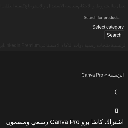
اتصل بنا
الشروط و الأحكام
سياسة الاستبدال والاسترجاع
كيفية الطلب
ا
Select category
Search
الرئيسية
منتجات رقمية
ادوات الذكاء الاصطناعي
LinkedIn Premium
بر
الرئيسية
»
Canva Pro
اشتراك كانفا برو Canva Pro رسمي ومضمون