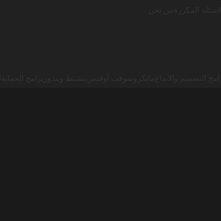
لاسئلة المكررة
من نحن
امج التصميم والابداع
مايكروسوفت أوفيس
تنشيط ويندوز
برامج الحماية
ا