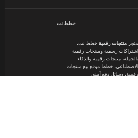
خطط نت
تجر
منتجات رقمية
خطط نت،
شتراكات رسمية ومنتجات رقمية
الجملة، منتجات رقميه والذكاء
لاصطناعي، خطط موقع بيع منتجات
قمية، وسائل دفع آمنه.
SEO by Elmajal SE