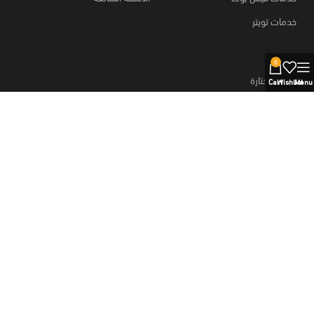
خدمات تويتر
0
روابط مختارة
Cart
Wishlist
Menu
كيفية الطلب؟
قارن المنتجات
وسائل الدفع
خطط نت
متجر
منتجات رقمية
خطط نت، اشتراكات رسمية ومنتجات رقمية بالجملة،
منتجات رقميه والذكاء الاصطناعي، خطط موقع بيع منتجات رقمية، وسائل
دفع آمنه.