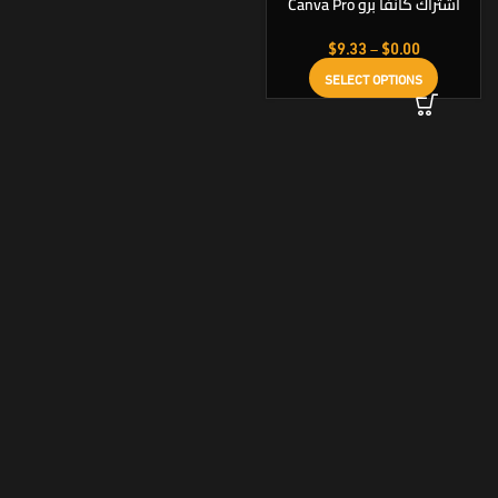
اشتراك كانفا برو Canva Pro
رسمي ومضمون
$
9.33
–
$
0.00
SELECT OPTIONS