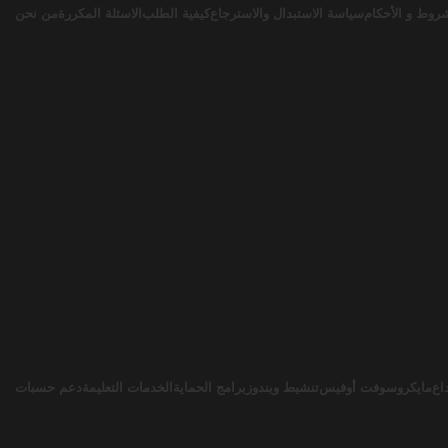
روط و الأحكام
سياسة الاستبدال والاسترجاع
كيفية الطلب
الاسئلة المكررة
من نحن
اع
مايكروسوفت أوفيس
تنشيط ويندوز
برامج الحماية
الخدمات التعليمة
دعم حسبات