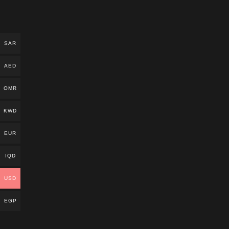
SAR
AED
OMR
KWD
EUR
IQD
USD
EGP