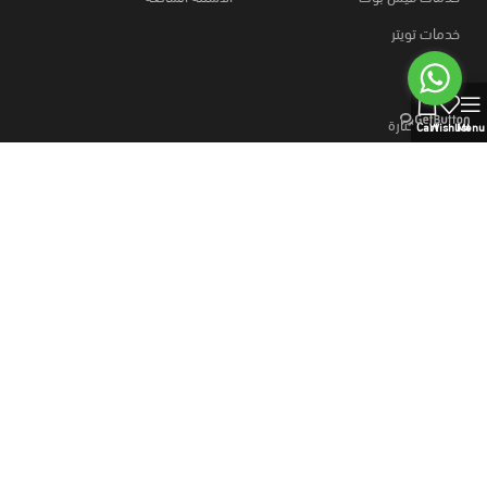
خدمات تويتر
0
روابط مختارة
Cart
Wishlist
Menu
كيفية الطلب؟
قارن المنتجات
وسائل الدفع
خطط نت
متجر
منتجات رقمية
خطط نت، اشتراكات رسمية ومنتجات رقمية بالجملة،
منتجات رقميه والذكاء الاصطناعي، خطط موقع بيع منتجات رقمية، وسائل
دفع آمنه.