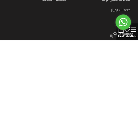
خدمات تويتر
0
روابط مختارة
Cart
Wishlist
Menu
كيفية الطلب؟
قارن المنتجات
وسائل الدفع
خطط نت
متجر
منتجات رقمية
خطط نت، اشتراكات رسمية ومنتجات رقمية بالجملة،
منتجات رقميه والذكاء الاصطناعي، خطط موقع بيع منتجات رقمية، وسائل
دفع آمنه.