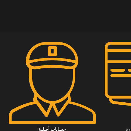
حسابات أصلية
دة