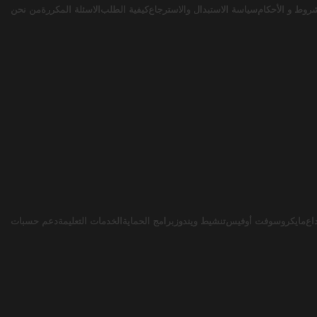
روط و الأحكام
سياسة الاستبدال والاسترجاع
كيفية الطلب
الاسئلة المكررة
من نحن
اع
مايكروسوفت أوفيس
تنشيط ويندوز
برامج الحماية
الخدمات التعليمة
دعم حسبات