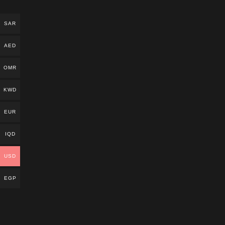
SAR
AED
OMR
KWD
EUR
IQD
USD
EGP