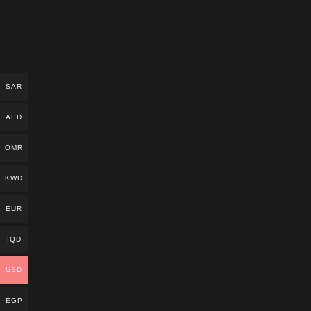
SAR
AED
OMR
KWD
EUR
IQD
USD
EGP