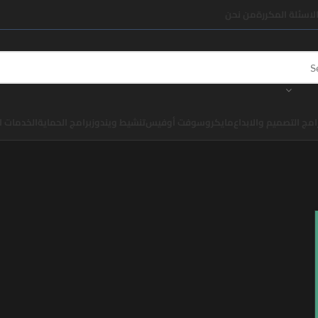
لاسئلة المكررة
من نحن
امج التصميم والابداع
مايكروسوفت أوفيس
تنشيط ويندوز
برامج الحماية
الخدمات ا