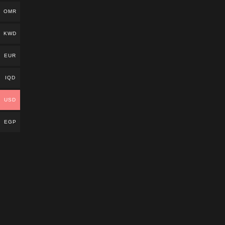
OMR
KWD
EUR
IQD
USD
EGP