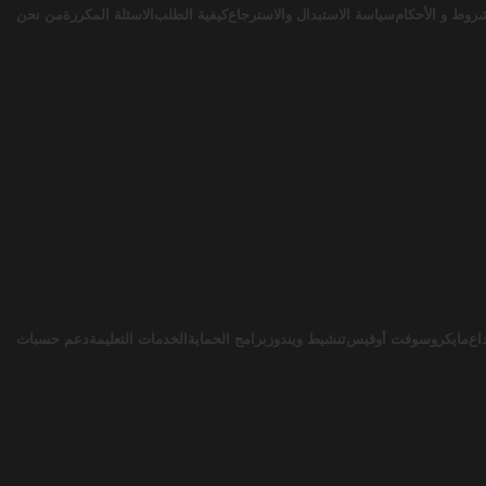
روط و الأحكام
سياسة الاستبدال والاسترجاع
كيفية الطلب
الاسئلة المكررة
من نحن
اع
مايكروسوفت أوفيس
تنشيط ويندوز
برامج الحماية
الخدمات التعليمة
دعم حسبات