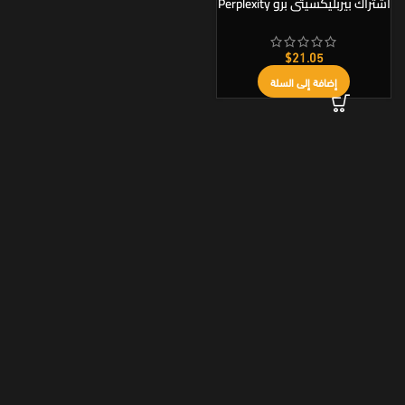
اشتراك بيربليكسيتي برو Perplexity
AI Pro رسمي
$
21.05
إضافة إلى السلة