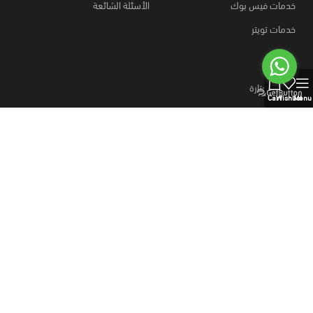
خدمات فيس بوك
الأسئلة الشائعة
خدمات تويتر
0
روابط مختارة
Cart
Wishlist
Menu
كيفية الطلب؟
قارن المنتجات
وسائل الدفع
خطط نت
متجر
منتجات رقمية
خطط نت، اشتراكات رسمية ومنتجات رقمية بالجملة،
منتجات رقميه والذكاء الاصطناعي، خطط موقع بيع منتجات رقمية، وسائل
دفع آمنه.