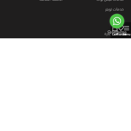
خدمات تويتر
0
روابط مختارة
Cart
Wishlist
Menu
كيفية الطلب؟
قارن المنتجات
وسائل الدفع
خطط نت
متجر
منتجات رقمية
خطط نت، اشتراكات رسمية ومنتجات رقمية بالجملة،
منتجات رقميه والذكاء الاصطناعي، خطط موقع بيع منتجات رقمية، وسائل
دفع آمنه.