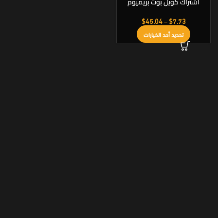
اشتراك كويل بوت بريميوم
QuillBot Premium
$
45.04
–
$
7.73
تحديد أحد الخيارات