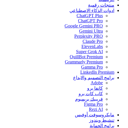
منتجات رقمية
ادوات الذكاء الاصطناعي
ChatGPT Plus
ChatGPT Pro
Google Gemini PRO
Gemini Ultra
Perplexity PRO
Claude Pro
ElevenLabs
Super Grok AI
QuillBot Premium
Grammarly Premium
Gamma Pro
LinkedIn Premium
برامج التصميم والابداع
Adobe
كانفا برو
كاب كات برو
فريبيك بريميوم
Figma Pro
Rezi AI
مايكروسوفت أوفيس
تنشيط ويندوز
برامج الحماية