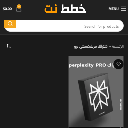
0
MENU
ر.س
0.00
الرئيسية
»
اشتراك بيربليكسيتي برو