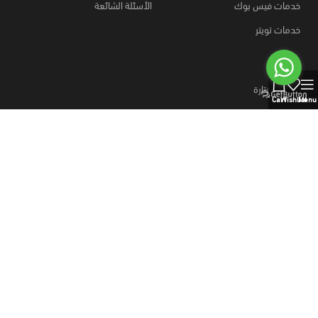
خدمات فيس بوك
الأسئلة الشائعة
خدمات تويتر
0
روابط مختارة
Cart
Wishlist
Menu
كيفية الطلب؟
قارن المنتجات
وسائل الدفع
خطط نت
متجر
منتجات رقمية
خطط نت، اشتراكات رسمية ومنتجات رقمية بالجملة،
منتجات رقميه والذكاء الاصطناعي، خطط موقع بيع منتجات رقمية، وسائل
دفع آمنه.