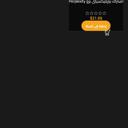
اشتراك بيربليكسيتي برو Perplexity
AI Pro رسمي
$
21.05
إضافة إلى السلة