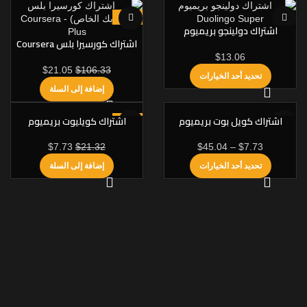
-80%
اشتراك دولينجو بريميوم
Duolingo Super
اشتراك كورسيرا بلس Coursera
Plus رسمي
$
13.06
$
21.05
$
106.33
تحديد أحد الخيارات
إضافة إلى السلة
اشتراك كويل بوت بريميوم
اشتراك كويليوت بريميوم
-64%
QuillBot Premium
QuillBot Premium
$
7.73
$
21.32
$
45.04
–
$
7.73
تحديد أحد الخيارات
إضافة إلى السلة