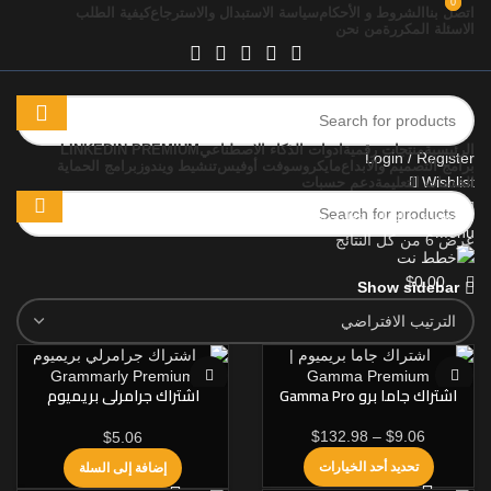
0
0
اتصل بنا
الشروط و الأحكام
سياسة الاستبدال والاسترجاع
كيفية الطلب
الاسئلة المكررة
من نحن
الرئيسية
منتجات رقمية
ادوات الذكاء الاصطناعي
LINKEDIN PREMIUM
Login / Register
برامج التصميم والابداع
مايكروسوفت أوفيس
تنشيط ويندوز
برامج الحماية
Wishlist
الخدمات التعليمة
دعم حسبات
$
0.00
الرئيسية
»
ادوات تعليمية
Menu
عرض ⁦6⁩ من كل النتائج
$
0.00
Show sidebar
اشتراك جاما برو Gamma Pro
اشتراك جرامرلي بريميوم
Grammarly Premium رسمي
$
132.98
–
$
9.06
$
5.06
تحديد أحد الخيارات
إضافة إلى السلة