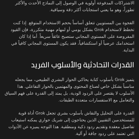
الاشتراكات المدفوعة أولوية في الوصول إلى النماذج الأحدث والأكثر
تطوراً، وهو ما يعني استجابات أكثر دقة وسياقية.
الفجوة بين المستويين تتعلق أساساً بحجم الاستخدام المتوقع. إذا كنت
تخطط لاستخدام Grok بشكل يومي أو لمهام مهنية متكررة، فإن القيود
المفروضة على المستوى المجاني ستصبح عائقاً سريعاً. أما إذا كان
استخدامك عرضياً أو استكشافياً، فقد يكون المستوى المجاني كافياً في
البداية.
القدرات التحادثية والأسلوب الفريد
يتميز Grok بأسلوب كتابة يحاكي الحوار البشري الطبيعي، مما يجعله
مناسباً بشكل خاص لصناع المحتوى والمهتمين بالحوار التفاعلي. هذا
الأسلوب لا يقتصر على الردود الودية، بل يمتد إلى القدرة على فهم السياق
والتعامل مع الاستفسارات متعددة الطبقات.
القدرة على التحليل والنقاش بأسلوب بشري تجعل Grok أداة قوية
للمستخدمين التقنيين الذين يحتاجون إلى شريك حواري يمكنه استيعاب
تفاصيل معقدة وتقديم ردود ذكية ومنطقية. هذا التوجه يميزه عن الأدوات
التي تعتمد على ردود جافة أو آلية.