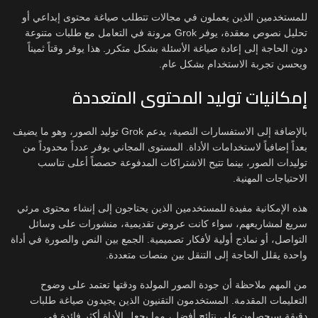
للمستخدمين الذين يعملون في مجالات تتطلب صياغة محتوى إبداعي أو
تحليل نصوص معقدة، يوفر Grok مرونة في التعامل مع طلبات متنوعة
دون الحاجة إلى إعادة صياغة الأسئلة بشكل متكرر. هذا يوفر وقتاً ثميناً
ويحسن تجربة الاستخدام بشكل عام.
إمكانيات توليد المحتوى المتعددة
بالإضافة إلى الاستفسارات النصية، يدعم Grok توليد الصور، وهو ما يضيف
بعداً إضافياً لاستخدامات الأداة. المستوى المجاني يوفر عدداً محدوداً من
توليدات الصور، بينما تتيح الاشتراكات المدفوعة حصصاً أعلى تناسب
الاحتياجات المهنية.
هذه الإمكانية مفيدة للمستخدمين الذين يحتاجون إلى إنشاء محتوى مرئي
سريع لمشاريعهم، سواء كانت عروض تقديمية، منشورات على وسائل
التواصل، أو نماذج أولية لأفكار تصميمية. الجمع بين النص والصورة في أداة
واحدة يقلل الحاجة إلى التنقل بين منصات متعددة.
من المهم ملاحظة أن جودة الصور المولدة ودقتها تعتمد على وضوح
التعليمات المقدمة. المستخدمون التقنيون الذين يجيدون صياغة طلبات
دقيقة سيحصلون على نتائج أفضل، مما يجعل الأداة أكثر فائدة في