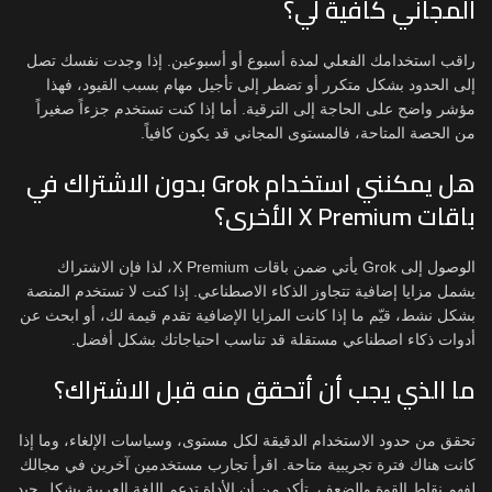
المجاني كافية لي؟
راقب استخدامك الفعلي لمدة أسبوع أو أسبوعين. إذا وجدت نفسك تصل
إلى الحدود بشكل متكرر أو تضطر إلى تأجيل مهام بسبب القيود، فهذا
مؤشر واضح على الحاجة إلى الترقية. أما إذا كنت تستخدم جزءاً صغيراً
من الحصة المتاحة، فالمستوى المجاني قد يكون كافياً.
هل يمكنني استخدام Grok بدون الاشتراك في
باقات X Premium الأخرى؟
الوصول إلى Grok يأتي ضمن باقات X Premium، لذا فإن الاشتراك
يشمل مزايا إضافية تتجاوز الذكاء الاصطناعي. إذا كنت لا تستخدم المنصة
بشكل نشط، قيّم ما إذا كانت المزايا الإضافية تقدم قيمة لك، أو ابحث عن
أدوات ذكاء اصطناعي مستقلة قد تناسب احتياجاتك بشكل أفضل.
ما الذي يجب أن أتحقق منه قبل الاشتراك؟
تحقق من حدود الاستخدام الدقيقة لكل مستوى، وسياسات الإلغاء، وما إذا
كانت هناك فترة تجريبية متاحة. اقرأ تجارب مستخدمين آخرين في مجالك
لفهم نقاط القوة والضعف. تأكد من أن الأداة تدعم اللغة العربية بشكل جيد