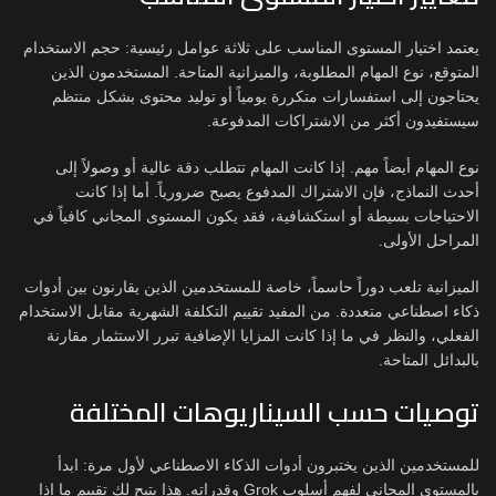
يعتمد اختيار المستوى المناسب على ثلاثة عوامل رئيسية: حجم الاستخدام
المتوقع، نوع المهام المطلوبة، والميزانية المتاحة. المستخدمون الذين
يحتاجون إلى استفسارات متكررة يومياً أو توليد محتوى بشكل منتظم
سيستفيدون أكثر من الاشتراكات المدفوعة.
نوع المهام أيضاً مهم. إذا كانت المهام تتطلب دقة عالية أو وصولاً إلى
أحدث النماذج، فإن الاشتراك المدفوع يصبح ضرورياً. أما إذا كانت
الاحتياجات بسيطة أو استكشافية، فقد يكون المستوى المجاني كافياً في
المراحل الأولى.
الميزانية تلعب دوراً حاسماً، خاصة للمستخدمين الذين يقارنون بين أدوات
ذكاء اصطناعي متعددة. من المفيد تقييم التكلفة الشهرية مقابل الاستخدام
الفعلي، والنظر في ما إذا كانت المزايا الإضافية تبرر الاستثمار مقارنة
بالبدائل المتاحة.
توصيات حسب السيناريوهات المختلفة
للمستخدمين الذين يختبرون أدوات الذكاء الاصطناعي لأول مرة: ابدأ
بالمستوى المجاني لفهم أسلوب Grok وقدراته. هذا يتيح لك تقييم ما إذا