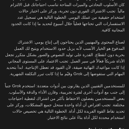
كان الأسلوب التحادثي والميزات المتاحة تناسب احتياجاتك قبل الالتزام
مالياً. تجنب الاشتراك الفوري دون تجربة، وركز على اختبار حالات
استخدام حقيقية من عملك اليومي. الخطوة التالية هي تسجيل عدد
الاستفسارات التي تحتاجها فعلياً خلال أسبوع لتحديد ما إذا كانت الحدود
المجانية كافية.
لصناع المحتوى والمهنيين الذين يحتاجون إلى إنتاج يومي: الاشتراك
المدفوع هو الخيار الأنسب لأنه يزيل حدود الاستخدام ويتيح لك العمل
بحرية دون انقطاع. القدرة على توليد النصوص والصور بشكل متكرر تجعل
الأداة شريكاً فعالاً في سير العمل. تجنب الاعتماد على المستوى المجاني
إذا كانت مواعيدك النهائية ضيقة، لأن القيود قد تعطل الإنتاجية. ابدأ بتحديد
المهام التي ستفوضها إلى Grok وقيّم ما إذا كانت تبرر التكلفة الشهرية.
للمستخدمين التقنيين الذين يقارنون بين أدوات متعددة: استخدم Grok جنباً
إلى جنب مع أدوات أخرى لفترة تجريبية، وقارن الأداء والدقة والأسلوب.
بعض المستخدمين يفضلون الاحتفاظ بأكثر من اشتراك لتغطية احتياجات
مختلفة. تجنب افتراض أن أداة واحدة ستحل جميع المشكلات، وركز على
تحديد نقاط القوة الفريدة لكل أداة. الخطوة التالية هي تخصيص حالات
استخدام محددة لكل أداة بناءً على نتائج الاختبار.