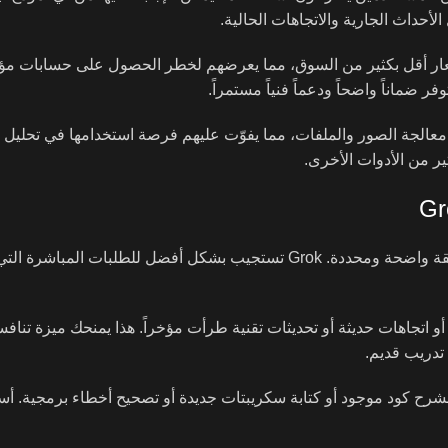
ار أقل بكثير من السوق، مما يعرضهم لخطر الحصول على حسابات مؤق
ضماناً واضحاً ودعماً فنياً مستمراً.
همل بعض المستخدمين التقنيين استكشاف قدرات Grok في معالجة الصور والملفات، مما يفوّت عليهم فرصة استخدامها في
ر من الأدوات الأخرى.
لتحقيق قيمة حقيقية من اشتراكك، ابدأ بصياغة أسئلتك ومهامك بطريقة واضحة ومحددة. Grok تستجيب بشكل أفضل للط
 اتجاهات حديثة أو تحديثات تقنية طرأت مؤخراً. هذا يمنحك ميزة تناف
 تدريب قديم.
دما تحتاج لشرح كود موجود أو كتابة سكريبتات جديدة أو تصحيح أخطاء برمجية. أ