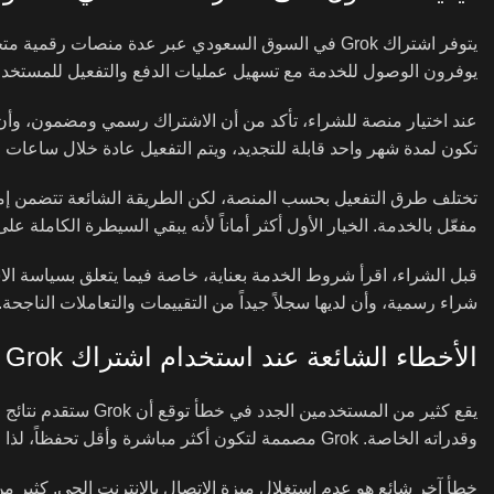
يتوفر اشتراك Grok في السوق السعودي عبر عدة منصات 
يوفرون الوصول للخدمة مع تسهيل عمليات الدفع والتفعيل للمستخدم
عند اختيار منصة للشراء، تأكد من أن الاشتراك رسمي ومضمون، وأن الم
تكون لمدة شهر واحد قابلة للتجديد، ويتم التفعيل عادة خلال ساعات ق
مفعّل بالخدمة. الخيار الأول أكثر أماناً لأنه يبقي السيطرة الكاملة ع
قبل الشراء، اقرأ شروط الخدمة بعناية، خاصة فيما يتعلق بسياسة الاس
شراء رسمية، وأن لديها سجلاً جيداً من التقييمات والتعاملات الناجحة.
الأخطاء الشائعة عند استخدام اشتراك Grok
وقدراته الخاصة. Grok مصممة لتكون أكثر مباشرة وأقل تحفظاً، لذا قد تبدو بعض إجاباتها غير رسمية أو ساخرة، وهذا جزء من تصميمها وليس عيباً.
خطأ آخر شائع هو عدم استغلال ميزة الاتصال بالإنترنت الحي. كثير م