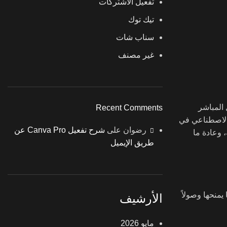
تفعيل الاشتركات
تيك توك
سناب شات
غير مصنف
الوصول المباشر
Recent Comments
 الاصطناعي في
رضوان
على
شرح تفعيل Canva Pro عن
 وعادة ما
طريق الإيميل
عي بعدة خصائص تقنية تجعلها خياراً مختلفاً للمستخدمين التقنيين. أولاً، تتصل Grok مباشرة بمنصة X مما يمنحها وصولاً
الأرشيف
مايو 2026