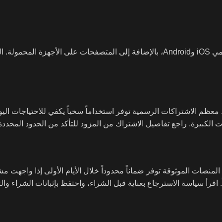
نعم، يمكن الوصول إلى Grok عبر تطبيق X على الهواتف الذكية بنظامي iOS وAndroid، بالإضافة إلى المتصفحات على الأ
معظم الاشتراكات الرسمية توفر استخداماً سخياً يكفي للاحتياجات اليوم
 الكبيرة. راجع تفاصيل الاشتراك من المزود للتأكد من الحدود المحددة
صات الموثوقة توفر ضماناً محدوداً خلال الأيام الأولى إذا واجهت مش
. اقرأ سياسة الاسترجاع بعناية قبل الشراء، واحتفظ بإثباتات الشراء وا