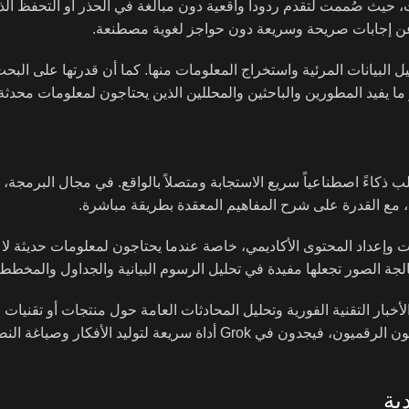
ة في الإجابات، حيث صُممت لتقدم ردوداً واقعية دون مبالغة في الحذر أو التحفظ ا
ن عن إجابات صريحة وسريعة دون حواجز لغوية مصطنعة.
لملفات، مما يتيح تحليل البيانات المرئية واستخراج المعلومات منها. كما أن قدرتها على 
 ما يفيد المطورين والباحثين والمحللين الذين يحتاجون لمعلومات محدثة
ة، مع القدرة على شرح المفاهيم المعقدة بطريقة مباشرة.
أبحاث وتحليل البيانات وإعداد المحتوى الأكاديمي، خاصة عندما يحتاجون لمعلومات حديثة 
عالجة الصور تجعلها مفيدة في تحليل الرسوم البيانية والجداول والمخطط
م المحللون Grok لمتابعة الاتجاهات والأخبار التقنية الفورية وتحليل المحادثات العامة حول منتجات أو تقني
مستفيدين من اتصالها المباشر بمنصة X. أما كتّاب المحتوى والمسوقون الرقميون، فيجدون في Grok أداة سريعة 