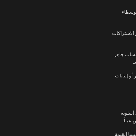
 كوسطاء
 الاشتراكات
سابك الشخصي في منصة X، أو الحصول على حساب جاهز
.
أو إثباتات
ا الحقيقة أن لكل نموذج أسلوبه
نما القيمة