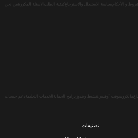
روط و الأحكام
سياسة الاستبدال والاسترجاع
كيفية الطلب
الاسئلة المكررة
من نحن
اع
مايكروسوفت أوفيس
تنشيط ويندوز
برامج الحماية
الخدمات التعليمة
دعم حسبات
تصنيفات