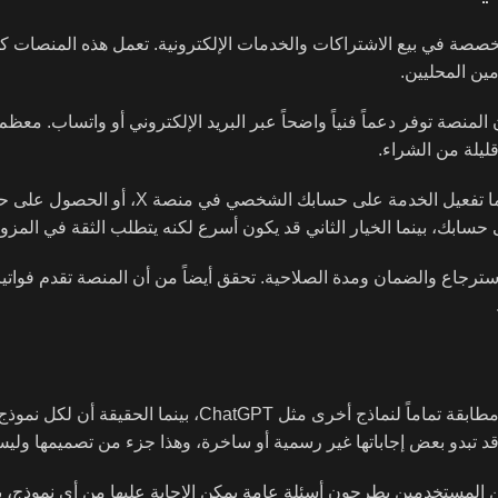
رقمية متخصصة في بيع الاشتراكات والخدمات الإلكترونية. تعمل هذه المنصات
ين المحليين.
نصة توفر دعماً فنياً واضحاً عبر البريد الإلكتروني أو واتساب. معظم
ليلة من الشراء.
تختلف طرق التفعيل بحسب المنصة، لكن الطريقة الشائعة تتضمن إما تفعيل الخدمة على ح
لى حسابك، بينما الخيار الثاني قد يكون أسرع لكنه يتطلب الثقة في المزود
ترجاع والضمان ومدة الصلاحية. تحقق أيضاً من أن المنصة تقدم فواتير 
يقع كثير من المستخدمين الجدد في خطأ توقع أن Grok ستقدم نتائج مطابقة تماماً لنماذج أخرى مثل ChatGPT، بينم
ن المستخدمين يطرحون أسئلة عامة يمكن الإجابة عليها من أي نموذج، بي