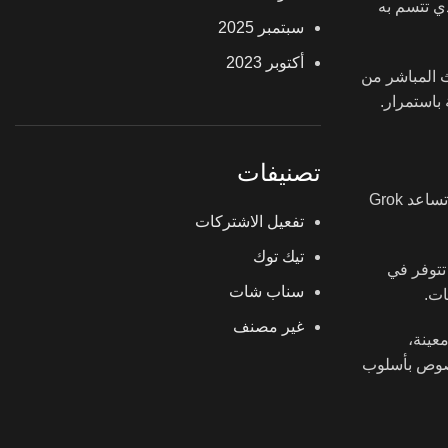
لذي تتسم به
سبتمبر 2025
أكتوبر 2023
البحث المباشر من
 باستمرار.
تصنيفات
يستفيد المستخدمون التقنيون من Grok في سيناريوهات متعددة تتطلب ذكاءً اصطناعياً سريع الاستجابة ومتصلاً بالواقع. في مجال البرمجة، تساعد Grok
تفعيل الاشتركات
تيك توك
لا تتوفر في
سناب شات
ات.
غير مصنف
ات معينة،
لتوليد الأفكار وصياغة النصوص بأسلوب