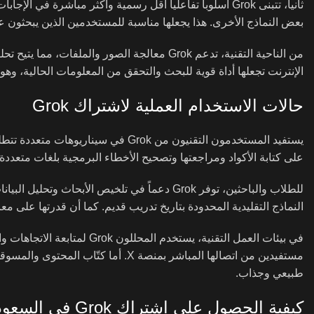
ثانياً، تتبنى Grok أسلوباً تفاعلياً أقل رسمية وأكثر مباشر
بعض النماذج الأخرى. هذا يجعلها مناسبة للمستخدمين الذين يبحثو
من الناحية التقنية، تدعم Grok معالجة الصور وا
الإنترنت تجعلها أداة قوية للبحث والتحقق من المعلومات الحالية، وهو
حالات الاستخدام العملية لاشتراك Grok
على كتابة الأكواد ومراجعتها وتصحيح الأخطاء البرمجية بلغات متعدد
للطلاب والباحثين، توفر Grok دعماً في تلخيص ال
النماذج التقليدية المحدودة بتاريخ تدريب قديم. كما أن قدرتها على م
في بيئات العمل التقنية، يستخد
طبيعي وجذاب.
كيفية الحصول على اشتراك Grok في السعودية